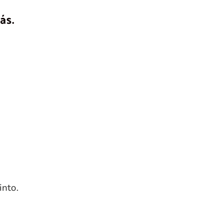
ás.
into.