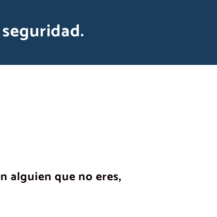
Acceder al Curso de Oratoria sin postureos
a seguridad.
n alguien que no eres,